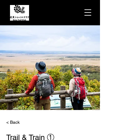
< Back
Trail & Train ①