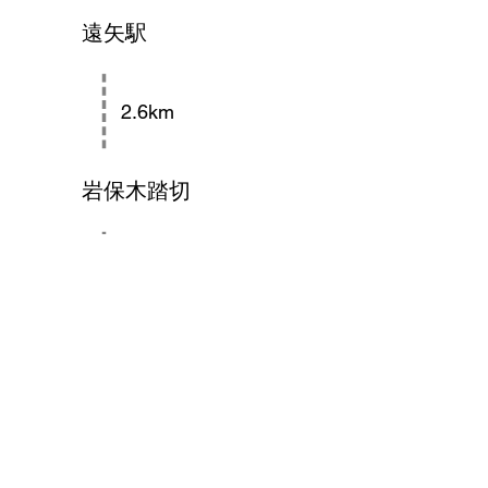
遠矢駅
2.6km
岩保木踏切
8.6km
細岡展望台
0.9km