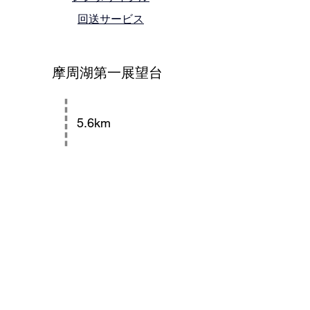
回送サービス
摩周湖第一展望台
5.6km
摩周岳登山道分岐
5.3km
裏摩周展望台