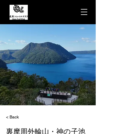
< Back
裏摩周外輪山・神の子池