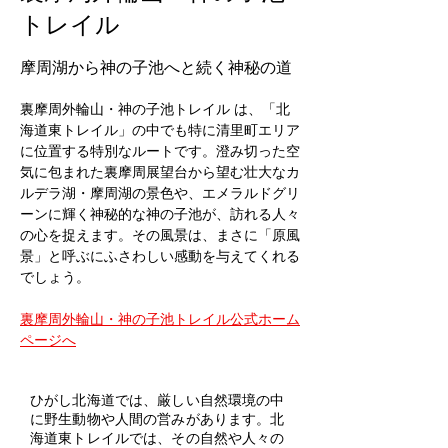
トレイル
摩周湖から神の子池へと続く神秘の道
裏摩周外輪山・神の子池トレイル は、「北
海道東トレイル」の中でも特に清里町エリア
に位置する特別なルートです。澄み切った空
気に包まれた裏摩周展望台から望む壮大なカ
ルデラ湖・摩周湖の景色や、エメラルドグリ
ーンに輝く神秘的な神の子池が、訪れる人々
の心を捉えます。その風景は、まさに「原風
景」と呼ぶにふさわしい感動を与えてくれる
でしょう。
裏摩周外輪山・神の子池トレイル公式ホーム
ページへ
ひがし北海道では、厳しい自然環境の中
に野生動物や人間の営みがあります。北
海道東トレイルでは、その自然や人々の