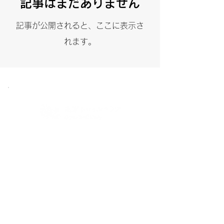
記事はまだありません
記事が公開されると、ここに表示さ
れます。
［​ 一般社団法人道東トレイルクラブ ］
〒088-3204
北海道川上郡弟子屈町朝日1-6-10
TEL：080-2128-7689
MAIL：daihyo@dototrail.org
特定商取引法に基づく表記